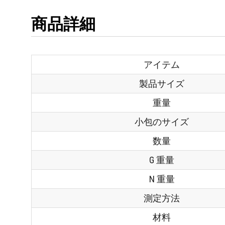
商品詳細
アイテム
製品サイズ
重量
小包のサイズ
数量
G 重量
N 重量
測定方法
材料