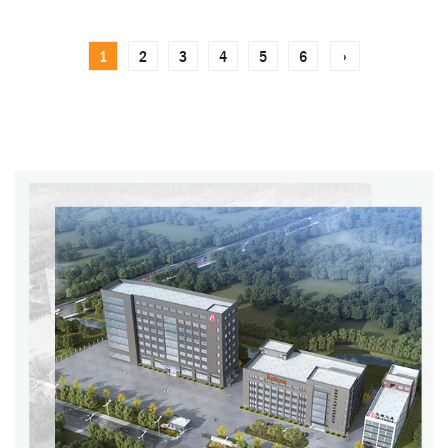
1
2
3
4
5
6
›