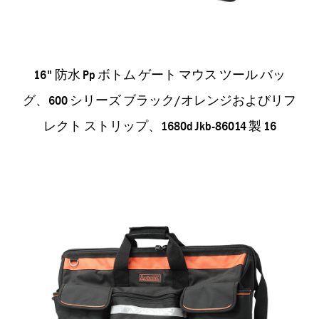
16" 防水 Pp ボトム ゲート マウス ツール バッ
グ、600 シリーズ ブラック/オレンジおよびリフ
レクト ストリップ、1680d Jkb-86014 製 16