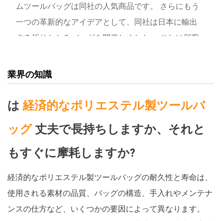
ムツールバッグは同社の人気商品です。 さらにもう
一つの革新的なアイデアとして、同社は日本に輸出
する折りたたみバッグを開発しました。 それは顧客
の運賃を節約するのに有利です。 過去 20 年間にわ
たり、TR Tools は 100 を超える ODM ブランドのツー
業界の知識
ルバッグ膝パッドをヨーロッパ、アメリカ、日本お
よびその他の国の顧客に提供してきました。
は
経済的なポリエステル製ツールバ
ッグ
丈夫で長持ちしますか、それと
もすぐに摩耗しますか?
経済的なポリエステル製ツールバッグの耐久性と寿命は、
使用される素材の品質、バッグの構造、手入れやメンテナ
ンスの仕方など、いくつかの要因によって異なります。