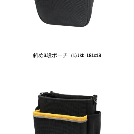
斜め3段ポーチ（l) Jkb-181x18