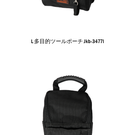
L 多目的ツールポーチ Jkb-3477l