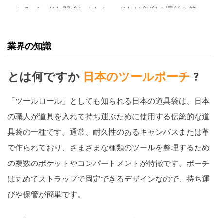
たみバッグを開発しました。 それは顧客の運賃を節
約するのに有利です。 過去 20 年間にわたり、TR
Tools は 100 を超える ODM ブランドのツールバッグ
業界の知識
膝パッドをヨーロッパ、アメリカ、日本およびその
他の国の顧客に提供してきました。
とは何ですか
日本のツールポーチ
?
「ツールロール」としても知られる日本の道具袋は、日本
の職人が道具を入れて持ち運ぶために使用する伝統的な道
具袋の一種です。通常、耐久性のあるキャンバスまたは革
で作られており、さまざまな種類のツールを整理するため
の複数のポケットやコンパートメントが特徴です。ポーチ
は丸めてストラップで固定できるデザインなので、持ち運
びや保管が簡単です。