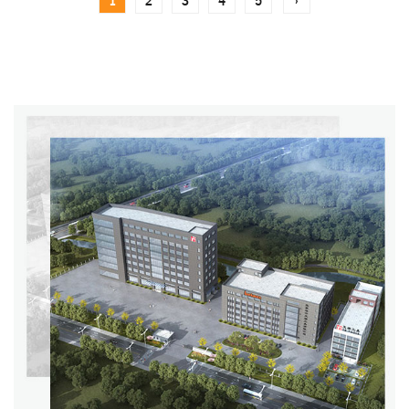
1
2
3
4
5
›