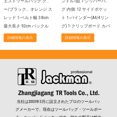
ンドル1組 1-ジッパーバッ
グマウストート ウェビン
ジ ス
グ 内側: 12 サイドポケッ
グハンドル1組 二次元リ
ト 1-バインダー(A4/4リン
ング フロント: 3 ポケット
クル
グ) 1-クリップボード カバ
リア: 3 ポケット 内部: 8-
.
ー付...
ポケット...
詳細情報の表示
詳細情報の表示
当社は2003年3月に設立されたプロのツールバッ
グメーカーで、現在はツールバッグ・ツールポー