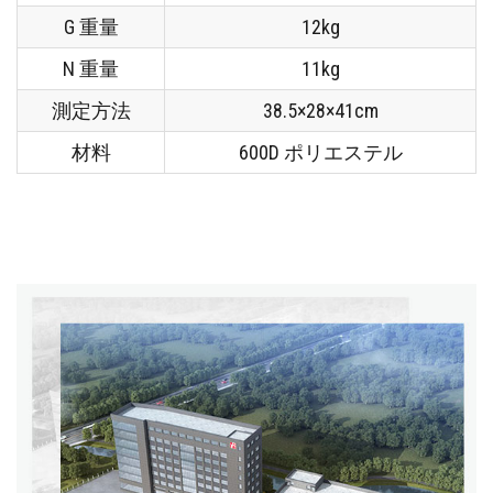
G 重量
12kg
N 重量
11kg
測定方法
38.5×28×41cm
材料
600D ポリエステル