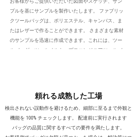
お客様からご提供いただいた図面やスケッチ、サン
プルを基にサンプルを製作いたします。 ファブリッ
クツールバッグは、ポリエステル、キャンバス、ま
たはレザーで作ることができます。 さまざまな素材
のサンプルを迅速に作成できます。これには、ツー
ルバッグ、ツールベルト、プロエンジニアツールバ
ッグ、トロリーバッグ、バックパックなどが含まれ
ます。特にハードボトム防水ボトムツールバッグは
同社の人気商品です。 数十年の蓄積により、ニーパ
ッド、各種ツールバッグ、ツールベルト、プロエン
頼れる成熟した工場
ジニア用テックケース、トロリーバッグ、ツールバ
検出されない誤動作を避けるため、細部に至るまで外観と
ックパック、ソフト収納バッグなど、配管工、建設
機能を 100% チェックします。 配達前に実行されます
業者、修理エンジニア、DIYツールのニーズを満た
バッグの品質に関するすべての要件を満たします。
すソフト収納バッグなど、1,000を超える製品範囲を