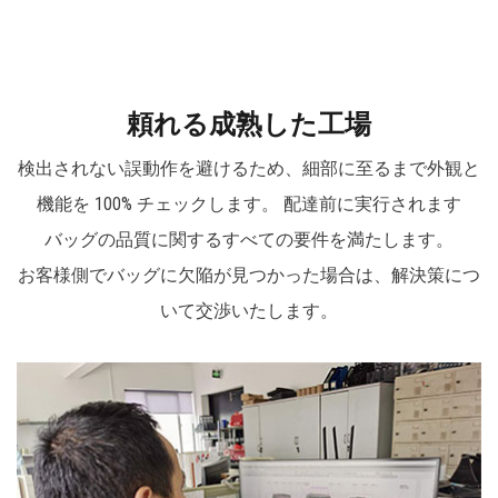
特にハードボトム防水ボトムツールバッグは同社の
人気商品です。 数十年の蓄積により、ニーパッド、
各種ツールバッグ、ツールベルト、プロエンジニア
頼れる成熟した工場
用テックケース、トロリーバッグ、ツールバックパ
検出されない誤動作を避けるため、細部に至るまで外観と
ック、ソフト収納バッグなど、配管工、建設業者、
機能を 100% チェックします。 配達前に実行されます
修理エンジニア、DIYツールのニーズを満たすソフ
バッグの品質に関するすべての要件を満たします。
ト収納バッグなど、1,000を超える製品範囲を取り揃
お客様側でバッグに欠陥が見つかった場合は、解決策につ
えています。 ストレージ。
いて交渉いたします。