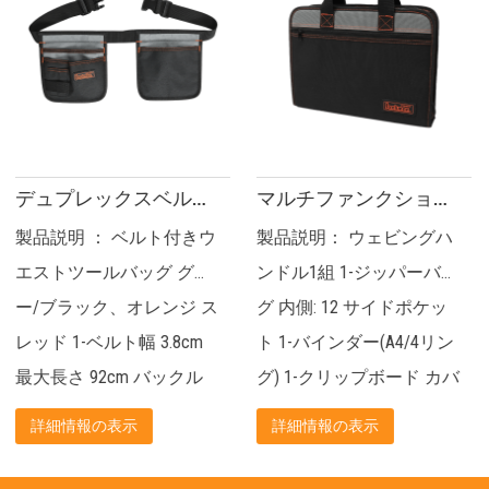
デュプレックスベルトポーチ(200系・ブラック/グレー) JKB-39319
マルチファンクションツールフォルダーパッケージ(200シリーズ) JKB-81719
製品説明： ウェビングハ
製品説明： 鋼線強化ビッ
レ
ンドル1組 1-ジッパーバッ
グマウストート ウェビン
ンジ ス
グ 内側: 12 サイドポケッ
グハンドル1組 二次元リ
ト 1-バインダー(A4/4リン
ング フロント: 3 ポケット
ックル
グ) 1-クリップボード カバ
リア: 3 ポケット 内部: 8-
...
ー付...
ポケット...
詳細情報の表示
詳細情報の表示