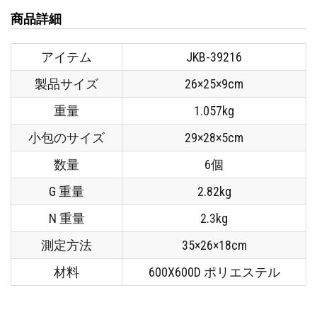
商品詳細
アイテム
JKB-39216
製品サイズ
26×25×9cm
重量
1.057kg
小包のサイズ
29×28×5cm
数量
6個
G 重量
2.82kg
N 重量
2.3kg
測定方法
35×26×18cm
材料
600X600D ポリエステル