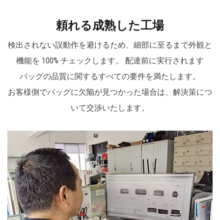
ニア用テックケース、トロリーバッグ、ツールバッ
頼れる成熟した工場
クパック、ソフト収納バッグなど、配管工、建設業
検出されない誤動作を避けるため、細部に至るまで外観と
者、修理エンジニア、DIYツールのニーズを満たす
機能を 100% チェックします。 配達前に実行されます
ソフト収納バッグなど、1,000を超える製品範囲を取
バッグの品質に関するすべての要件を満たします。
り揃えています。 ストレージ。
お客様側でバッグに欠陥が見つかった場合は、解決策につ
いて交渉いたします。