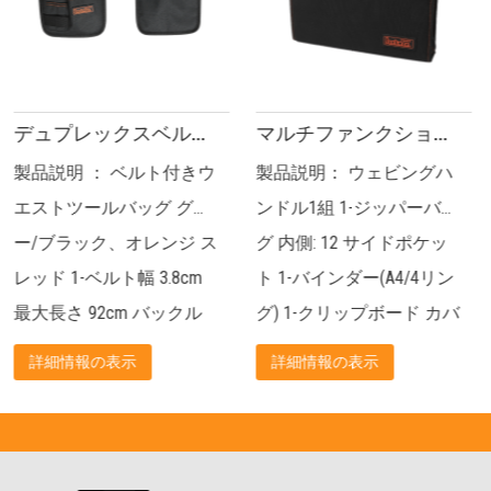
デュプレックスベルトポーチ(200系・ブラック/グレー) JKB-39319
マルチファンクションツールフォルダーパッケージ(200シリーズ) JKB-81719
製品説明： ウェビングハ
製品説明： 鋼線強化ビッ
ンドル1組 1-ジッパーバッ
グマウストート ウェビン
ジ ス
グ 内側: 12 サイドポケッ
グハンドル1組 二次元リ
ト 1-バインダー(A4/4リン
ング フロント: 3 ポケット
クル
グ) 1-クリップボード カバ
リア: 3 ポケット 内部: 8-
.
ー付...
ポケット...
詳細情報の表示
詳細情報の表示