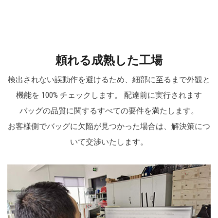
ックパックなどが含まれます。特にハードボトム防
水ボトムツールバッグは同社の人気商品です。 数十
年の蓄積により、ニーパッド、各種ツールバッグ、
ツールベルト、プロエンジニア用テックケース、ト
頼れる成熟した工場
ロリーバッグ、ツールバックパック、ソフト収納バ
検出されない誤動作を避けるため、細部に至るまで外観と
ッグなど、配管工、建設業者、修理エンジニア、
機能を 100% チェックします。 配達前に実行されます
DIYツールのニーズを満たすソフト収納バッグな
バッグの品質に関するすべての要件を満たします。
ど、1,000を超える製品範囲を取り揃えています。
お客様側でバッグに欠陥が見つかった場合は、解決策につ
ストレージ。
いて交渉いたします。