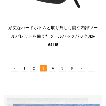
頑丈なハードボトムと取り外し可能な内部ツー
ルパレットを備えたツールバックパック Jkb-
64115
‹
1
2
3
4
5
6
›
››