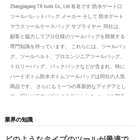
Zhangjiagang TR tools Co., Ltd 有名です
防水ゲート口
ツールパレットバッグ メーカー
そして
防水ゲート
マウスツールケースバッグ サプライヤー
. 同社は、
顧客と協力してプロ仕様のツールバッグを開発する
専門知識を持っています。 これらには、ツールバッ
グ、ツールベルト、プロエンジニアツールバッグ、
トロリーバッグ、バックパックなどが含まれ、特に
ハードボトム防水ボトムツールバッグは同社の人気
商品です。 さらにもう一つの革新的なアイデアとし
て、同社は日本に輸出する折りたたみバッグを開発
しました。 それは顧客の運賃を節約するのに有利で
す。 過去 20 年間にわたり、TR Tools は 100 を超え
業界の知識
る ODM ブランドのツールバッグ膝パッドをヨーロ
ッパ、アメリカ、日本およびその他の国の顧客に提
どのようなタイプのツールが最適で